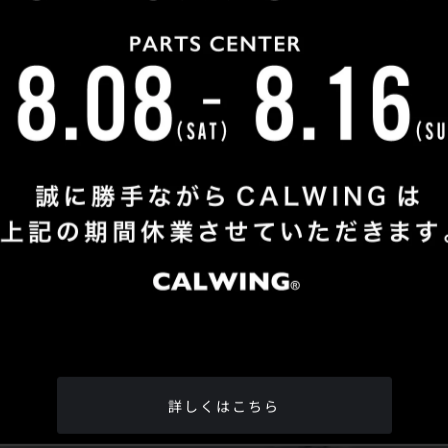
Shop Info
TEL
：
04-2991-7770
FAX
：04-2991-7760
OPEN
：火曜日 - 日曜日：10：00 - 18：00
CLOSE
：月曜日
ADDRESS
：埼玉県所沢市松郷342-6
Google Map
詳しくはこちら