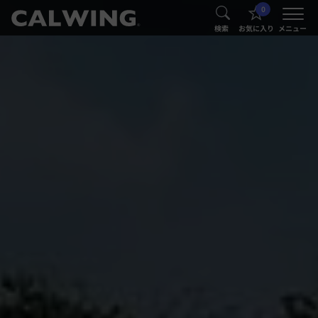
0
®
®
検索
お気に入り
メニュー