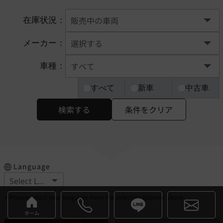
在庫状況：
メーカー：
車種：
すべて
新車
中古車
検索する
条件をクリア
Language
※Please select your language from the selection buttons above.
ホーム