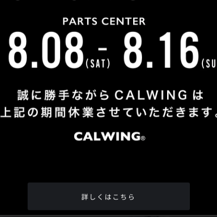
Shop Info
TEL
：
04-2991-7770
FAX
：04-2991-7760
OPEN
：火曜日 - 日曜日：10：00 - 18：00
CLOSE
：月曜日
ADDRESS
：埼玉県所沢市松郷342-6
Google Map
詳しくはこちら