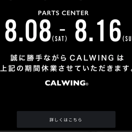
Shop Info
TEL
：
04-2991-7770
FAX
：04-2991-7760
OPEN
：火曜日 - 日曜日：10：00 - 18：00
CLOSE
：月曜日
ADDRESS
：埼玉県所沢市松郷342-6
Google Map
詳しくはこちら