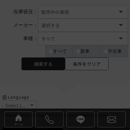
在庫状況：
メーカー：
車種：
すべて
新車
中古車
検索する
条件をクリア
Language
※Please select your language from the selection buttons above.
ホーム