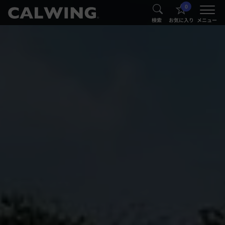
0
®
®
検索
お気に入り
メニュー