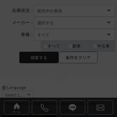
在庫状況：
メーカー：
車種：
すべて
新車
中古車
検索する
条件をクリア
Language
※Please select your language from the selection buttons above.
ホーム