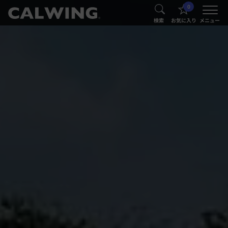
0
®
®
検索
お気に入り
メニュー