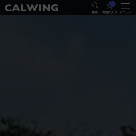
0
®
®
検索
お気に入り
メニュー