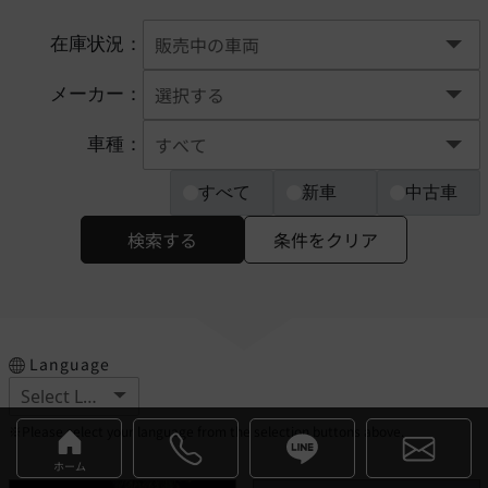
在庫状況：
メーカー：
車種：
すべて
新車
中古車
検索する
条件をクリア
Language
※Please select your language from the selection buttons above.
ホーム