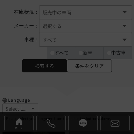
在庫状況：
メーカー：
車種：
すべて
新車
中古車
検索する
条件をクリア
Language
※Please select your language from the selection buttons above.
ホーム