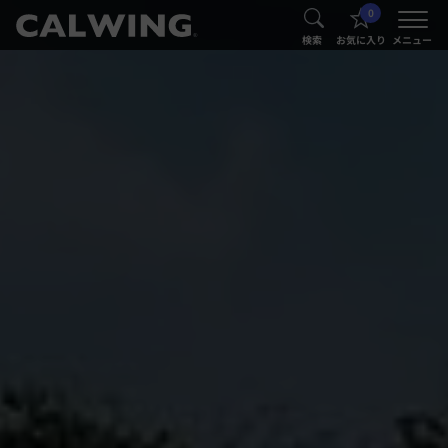
0
®
®
検索
お気に入り
メニュー