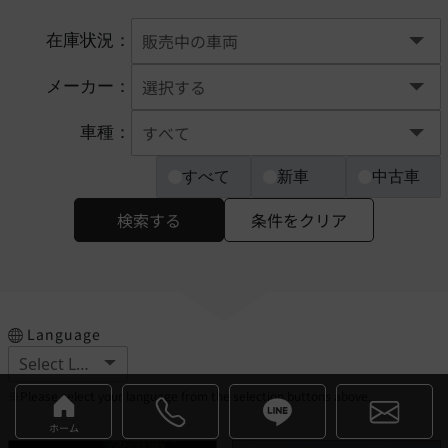
在庫状況：
メーカー：
車種：
すべて
新車
中古車
検索する
条件をクリア
Language
※Please select your language from the selection buttons above.
ホーム