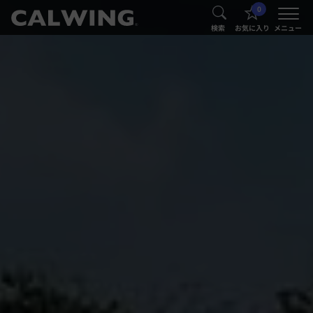
0
®
®
検索
お気に入り
メニュー