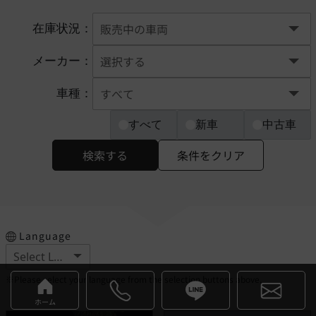
在庫状況：
メーカー：
車種：
すべて
新車
中古車
検索する
条件をクリア
Language
※Please select your language from the selection buttons above.
ホーム