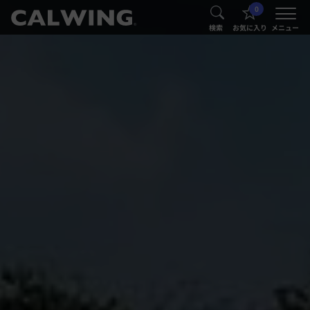
0
®
®
検索
お気に入り
メニュー