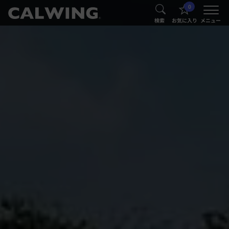
0
®
®
検索
お気に入り
メニュー