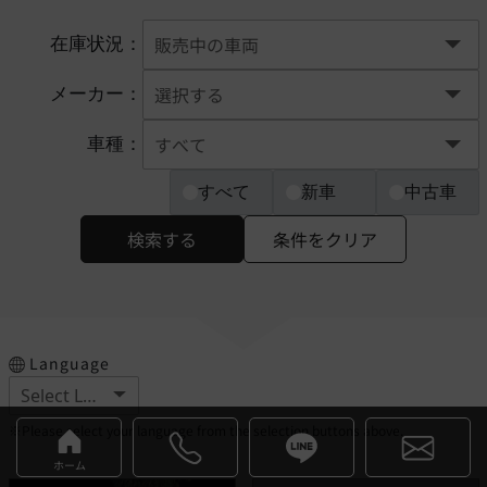
在庫状況：
メーカー：
車種：
すべて
新車
中古車
検索する
条件をクリア
Language
※Please select your language from the selection buttons above.
ホーム