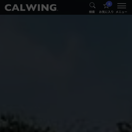
0
®
®
検索
お気に入り
メニュー