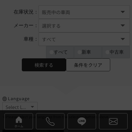
在庫状況：
メーカー：
車種：
すべて
新車
中古車
検索する
条件をクリア
Language
※Please select your language from the selection buttons above.
ホーム