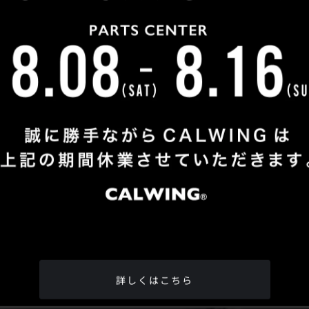
Shop Info
TEL
：
04-2991-7770
FAX
：04-2991-7760
OPEN
：火曜日 - 日曜日：10：00 - 18：00
CLOSE
：月曜日
ADDRESS
：埼玉県所沢市松郷342-6
Google Map
詳しくはこちら