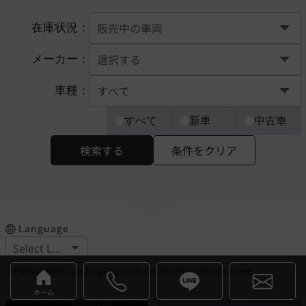
在庫状況：
メーカー：
車種：
すべて
新車
中古車
検索する
条件をクリア
Language
※Please select your language from the selection buttons above.
ホーム