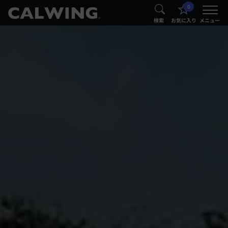
0
®
®
検索
お気に入り
メニュー