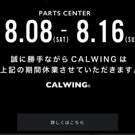
Shop Info
TEL
：
04-2991-7770
FAX
：04-2991-7760
OPEN
：火曜日 - 日曜日：10：00 - 18：00
CLOSE
：月曜日
ADDRESS
：埼玉県所沢市松郷342-6
Google Map
詳しくはこちら