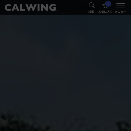
0
®
®
検索
お気に入り
メニュー