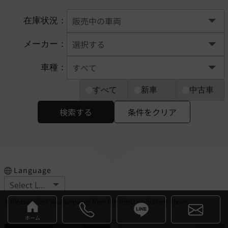
在庫状況：
メーカー：
車種：
すべて
新車
中古車
検索する
条件をクリア
Language
※Please select your language from the selection buttons above.
ホーム