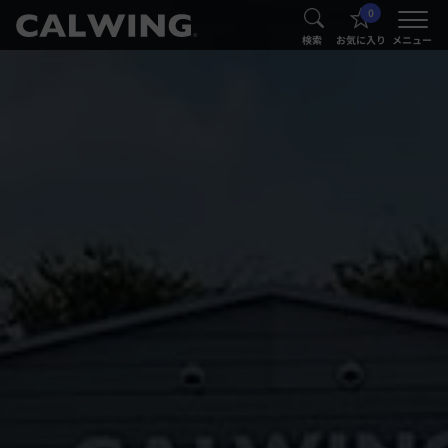
0
®
®
検索
お気に入り
メニュー