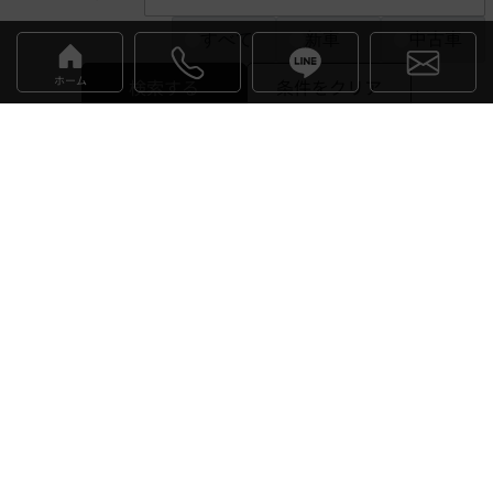
すべて
新車
中古車
ホーム
検索する
条件をクリア
Language
※Please select your language from the selection buttons above.
NEW
NEW