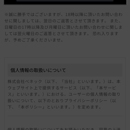
※誠に勝手ではございますが、18時以降に頂いたお問い合わ
せに関しましては、翌日のご返答とさせて頂きます。 また、
日曜日の17時以降及び月曜日に頂いたお問い合わせに関しま
しては翌火曜日のご返答とさせて頂きます。 恐れ入ります
が、予めご了承くださいませ。
個人情報の取扱いについて
株式会社べネック（以下、「当社」といいます。）は、本
ウェブサイト上で提供するサービス（以下、「本サービ
ス」といいます。）における、ユーザーの個人情報の取り
扱いについて、以下のとおりプライバシーポリシー（以
下、「本ポリシー」といいます。）を定めます。
個人情報
「個人情報」とは、個人情報保護法にいう「個人情報」を
個人情報の取扱いについてをお読みいただき、同意の上送
指すものとし、個人に関する情報であって、当該情報に含