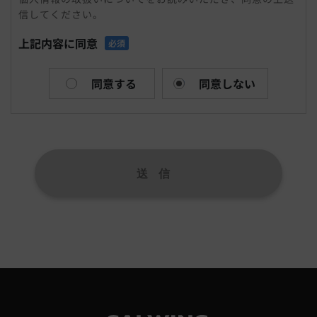
信してください。
まれる氏名、生年月日、住所、電話番号、メールアドレ
ス、連絡先その他の記述等により特定の個人を識別できる
上記内容に同意
必須
情報および容貌、指紋、声紋にかかるデータ、及び健康保
険証の保険者番号などの当該情報単体から特定の個人を識
別できる情報（個人識別情報）を指します。
同意する
同意しない
個人情報を収集方法・利用する目的
当社は、お問合せをされた際にお客様の個人情報を収集す
ることがございます。当社は個人情報を収集・利用する目
的は、以下のとおりです。
1,ユーザーからのお問合せに回答するため（本人確認を行
うことを含む）
2,電話・FAX・電子メールなどによる商品・サービスに関
する情報提供
3,商品・サービスに関わるご相談・お問合せなどの連絡及
び対応業務
4,商品の修理・メンテナンスなどの連絡及び対応業務
5,商品・サービス改善及び企画のための統計資料作成
6,広告配信の最適化および効果測定のためのデータ活用
上記の利用目的に付随する目的