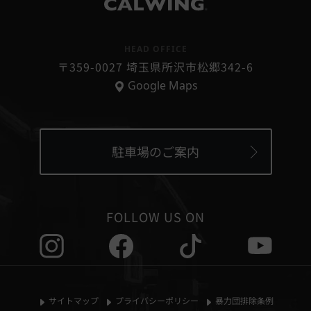
個人情報の第三者提供
®
当社は、次に掲げる場合を除いて、あらかじめユーザーの
同意を得ることなく、第三者に個人情報を提供することは
HEAD OFFICE
ありません。ただし、個人情報保護法その他の法令で認め
〒359-0027 埼玉県所沢市松郷342-6
られる場合を除きます。
Google Maps
1,人の生命、身体または財産の保護のために必要がある場
合であって、本人の同意を得ることが困難であるとき
2,国の機関もしくは地方公共団体またはその委託を受けた
者が法令の定める事務を遂行することに対して協力する必
要がある場合であって本人の同意を得ることにより当該事
駐車場のご案内
務の遂行に支障を及ぼすおそれがあるとき
3,国の機関若しくは地方公共団体またはその委託を受けた
者が法令の定める事務を遂行することに対して協力する必
要がある際、ご本人さまの同意を得ることにより当該事務
FOLLOW US ON
の遂行に支障をおよぼすおそれがある場合
4,公衆衛生の向上または児童の健全な育成の推進のために
特に必要がある場合であって、本人の同意を得ることが困
難であるとき
5,お客様ご本人の同意がある場合
サイトマップ
プライバシーポリシー
暴力団排除条例
6,法令の適用をうける場合