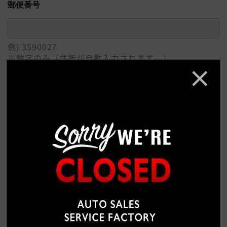
郵便番号
例) 3590027
※数字のみ（住所が自動入力されます。）
ご住所
必須
例) 埼玉県所沢市
番地 / 建物 / 会社名
例) 松郷342-6