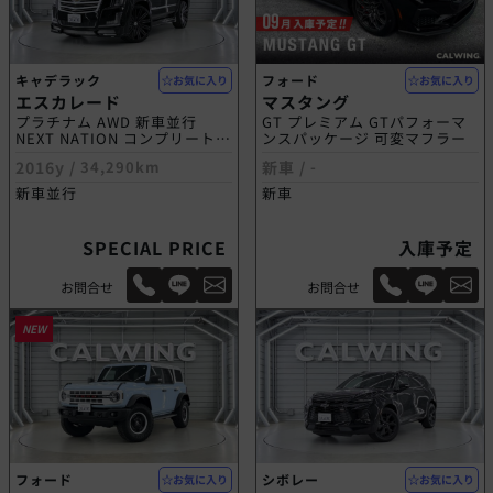
キャデラック
フォード
お気に入り
お気に入り
エスカレード
マスタング
プラチナム AWD 新車並行
GT プレミアム GTパフォーマ
NEXT NATION コンプリートモ
ンスパッケージ 可変マフラー
デル
2016y /
34,290km
新車 /
-
新車並行
新車
SPECIAL PRICE
入庫予定
お問合せ
お問合せ
NEW
フォード
シボレー
お気に入り
お気に入り