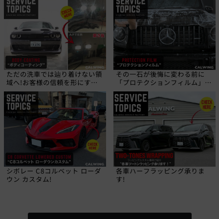
ただの洗車では辿り着けない領
その一石が後悔に変わる前に
域へ!お客様の信頼を形にす
「プロテクションフィルム」と
る、職人の技!
いう選択を!
シボレー C8コルベット ローダ
各車ハーフラッピング承りま
ウン カスタム!
す!