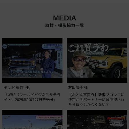
MEDIA
取材・撮影協力一覧
テレビ東京 様
村田親子 様
「WBS（ワールドビジネスサテラ
【おとん車買う】新型ブロンコに
イト）2025年10月27日放送分」
決定か？パートナーに背中押され
たら買うしかなくない？