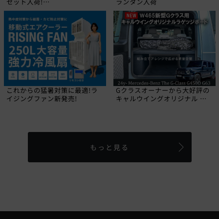
セット入荷!
ランタン入荷
【CALIFORNIA MUDSTAR】
これからの猛暑対策に最適!ラ
Gクラスオーナーから大好評の
イジングファン新発売!
キャルウイングオリジナル ラ
ゲッジボードに2024年にデビ
ューした新型W465 Gクラス専
用品が登場しました!
もっと見る