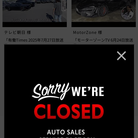
テレビ朝日 様
MotorZone 様
「有働Times 2025年7月27日放送
「モーターゾーンTV 6月24日放送
分」
分」
もっと見る
CUSTOM CAR GALLERY