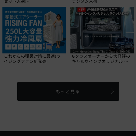
セット入荷!
ランタン入荷
【CALIFORNIA MUDSTAR】
これからの猛暑対策に最適!ラ
Gクラスオーナーから大好評の
イジングファン新発売!
キャルウイングオリジナル ラ
ゲッジボードに2024年にデビ
ューした新型W465 Gクラス専
用品が登場しました!
もっと見る