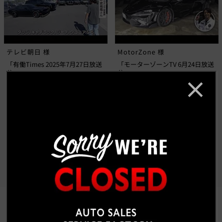
テレビ朝日 様
MotorZone 様
「有働Times 2025年7月27日放送
「モーターゾーンTV 6月24日放送
分」
分」
もっと見る
CUSTOM CAR GALLERY