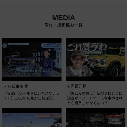
MEDIA
取材・撮影協力一覧
テレビ東京 様
村田親子 様
「WBS（ワールドビジネスサテラ
【おとん車買う】新型ブロンコに
イト）2025年10月27日放送分」
決定か？パートナーに背中押され
たら買うしかなくない？