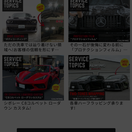
ただの洗車では辿り着けない領
その一石が後悔に変わる前に
域へ!お客様の信頼を形にす
「プロテクションフィルム」と
る、職人の技!
いう選択を!
シボレー C8コルベット ローダ
各車ハーフラッピング承りま
ウン カスタム!
す!