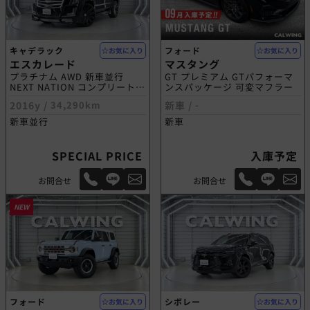
キャデラック
フォード
お気に入り
お気に入り
エスカレード
マスタング
プラチナム AWD 新車並行
GT プレミアム GTパフォーマ
NEXT NATION コンプリートモ
ンスパッケージ 可変マフラー
デル
2016y /
34,290km
新車 /
-
新車並行
新車
SPECIAL PRICE
入庫予定
お問合せ
お問合せ
NEW
フォード
シボレー
お気に入り
お気に入り