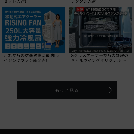
セット入荷!
ランタン入荷
【CALIFORNIA MUDSTAR】
これからの猛暑対策に最適!ラ
Gクラスオーナーから大好評の
イジングファン新発売!
キャルウイングオリジナル ラ
ゲッジボードに2024年にデビ
ューした新型W465 Gクラス専
用品が登場しました!
もっと見る