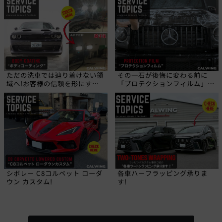
ただの洗車では辿り着けない領
その一石が後悔に変わる前に
域へ!お客様の信頼を形にす
「プロテクションフィルム」と
る、職人の技!
いう選択を!
シボレー C8コルベット ローダ
各車ハーフラッピング承りま
ウン カスタム!
す!