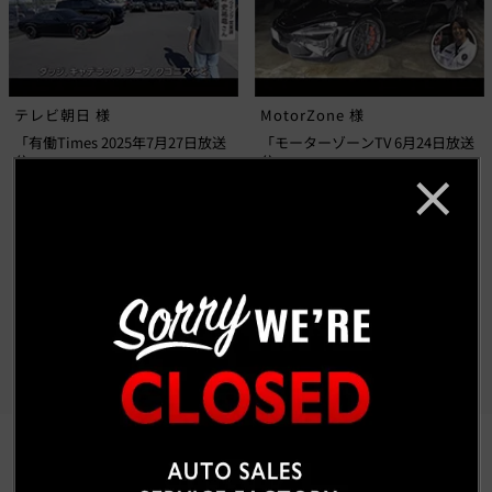
テレビ朝日 様
MotorZone 様
「有働Times 2025年7月27日放送
「モーターゾーンTV 6月24日放送
分」
分」
もっと見る
CUSTOM CAR GALLERY