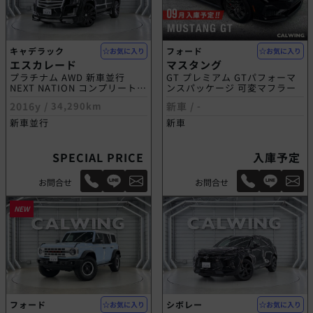
キャデラック
フォード
お気に入り
お気に入り
エスカレード
マスタング
プラチナム AWD 新車並行
GT プレミアム GTパフォーマ
NEXT NATION コンプリートモ
ンスパッケージ 可変マフラー
デル
2016y /
34,290km
新車 /
-
新車並行
新車
SPECIAL PRICE
入庫予定
お問合せ
お問合せ
NEW
フォード
シボレー
お気に入り
お気に入り