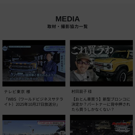
MEDIA
取材・撮影協力一覧
テレビ東京 様
村田親子 様
「WBS（ワールドビジネスサテラ
【おとん車買う】新型ブロンコに
イト）2025年10月27日放送分」
決定か？パートナーに背中押され
たら買うしかなくない？