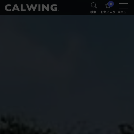
0
®
®
検索
お気に入り
メニュー