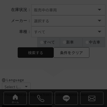
在庫状況：
メーカー：
車種：
すべて
新車
中古車
検索する
条件をクリア
Language
※Please select your language from the selection buttons above.
ホーム