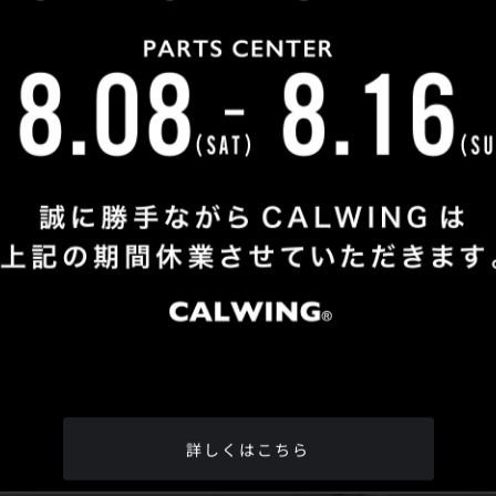
Shop Info
TEL
：
04-2991-7770
FAX
：04-2991-7760
OPEN
：火曜日 - 日曜日：10：00 - 18：00
CLOSE
：月曜日
ADDRESS
：埼玉県所沢市松郷342-6
Google Map
詳しくはこちら