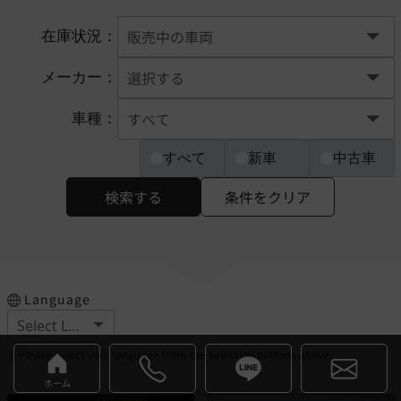
在庫状況：
メーカー：
車種：
すべて
新車
中古車
検索する
条件をクリア
Language
※Please select your language from the selection buttons above.
ホーム