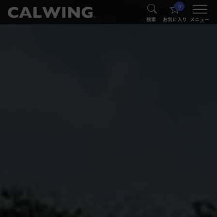
0
®
®
検索
お気に入り
メニュー