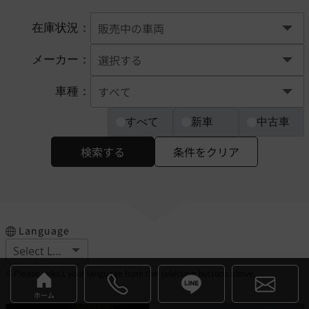
在庫状況：
メーカー：
車種：
すべて
新車
中古車
検索する
条件をクリア
Language
※Please select your language from the selection buttons above.
ホーム