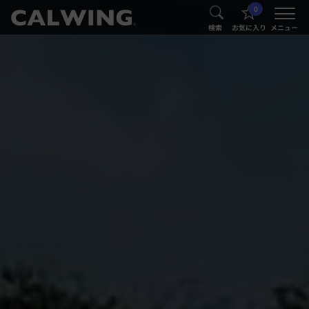
0
®
®
検索
お気に入り
メニュー