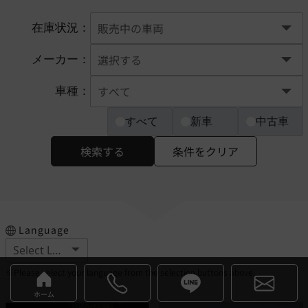
在庫状況：
メーカー：
車種：
すべて
新車
中古車
検索する
条件をクリア
Language
※Please select your language from the selection buttons above.
ホーム