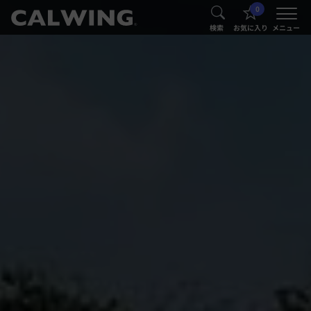
0
®
®
検索
お気に入り
メニュー