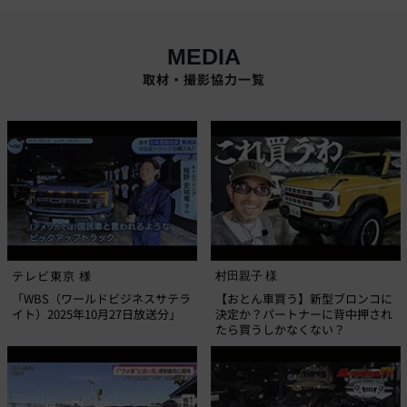
MEDIA
取材・撮影協力一覧
テレビ東京 様
村田親子 様
「WBS（ワールドビジネスサテラ
【おとん車買う】新型ブロンコに
イト）2025年10月27日放送分」
決定か？パートナーに背中押され
たら買うしかなくない？