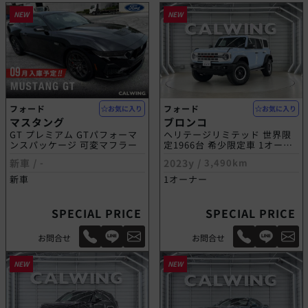
NEW
NEW
フォード
フォード
お気に入り
お気に入り
マスタング
ブロンコ
GT プレミアム GTパフォーマ
ヘリテージリミテッド 世界限
ンスパッケージ 可変マフラー
定1966台 希少限定車 1オーナ
ー 自社輸入車
新車 /
-
2023y /
3,490km
新車
1オーナー
SPECIAL PRICE
SPECIAL PRICE
お問合せ
お問合せ
NEW
NEW