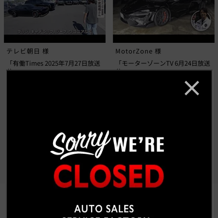
テレビ朝日 様
MotorZone 様
「有働Times 2025年7月27日放送
「モーターゾーンTV 6月24日放送
分」
分」
もっと見る
CUSTOM CAR GALLERY