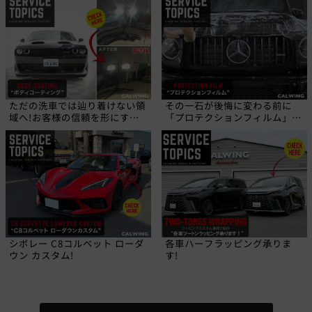
ただの洗車では辿り着けない領
その一石が後悔に変わる前に
域へ!お客様の信頼を形にす
「プロテクションフィルム」と
る、職人の技!
いう選択を!
シボレー C8コルベット ローダ
各車ハーフラッピング承りま
ウン カスタム!
す!