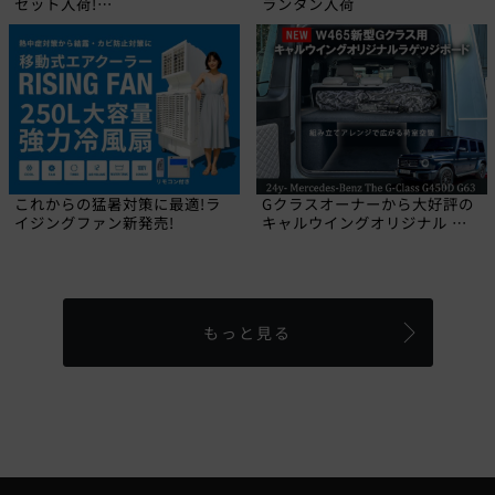
セット入荷!
ランタン入荷
【CALIFORNIA MUDSTAR】
これからの猛暑対策に最適!ラ
Gクラスオーナーから大好評の
イジングファン新発売!
キャルウイングオリジナル ラ
ゲッジボードに2024年にデビ
ューした新型W465 Gクラス専
用品が登場しました!
もっと見る