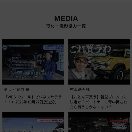
MEDIA
取材・撮影協力一覧
テレビ東京 様
村田親子 様
「WBS（ワールドビジネスサテラ
【おとん車買う】新型ブロンコに
イト）2025年10月27日放送分」
決定か？パートナーに背中押され
たら買うしかなくない？