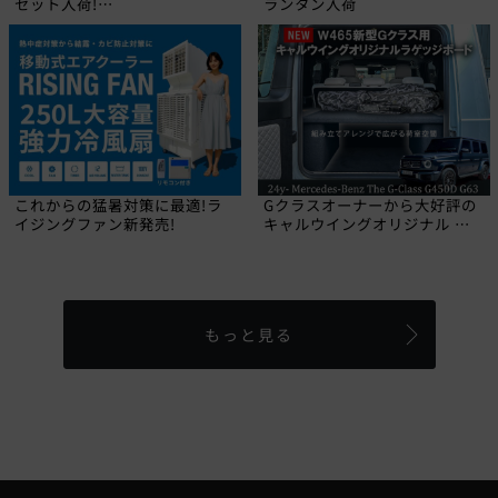
セット入荷!
ランタン入荷
【CALIFORNIA MUDSTAR】
これからの猛暑対策に最適!ラ
Gクラスオーナーから大好評の
イジングファン新発売!
キャルウイングオリジナル ラ
ゲッジボードに2024年にデビ
ューした新型W465 Gクラス専
用品が登場しました!
もっと見る