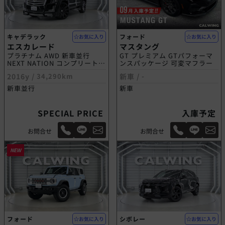
キャデラック
フォード
お気に入り
お気に入り
エスカレード
マスタング
プラチナム AWD 新車並行
GT プレミアム GTパフォーマ
NEXT NATION コンプリートモ
ンスパッケージ 可変マフラー
デル
2016y /
34,290km
新車 /
-
新車並行
新車
SPECIAL PRICE
入庫予定
お問合せ
お問合せ
NEW
フォード
シボレー
お気に入り
お気に入り