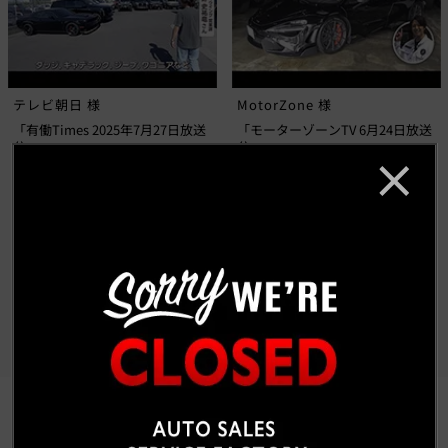
テレビ朝日 様
MotorZone 様
「有働Times 2025年7月27日放送
「モーターゾーンTV 6月24日放送
分」
分」
もっと見る
CUSTOM CAR GALLERY