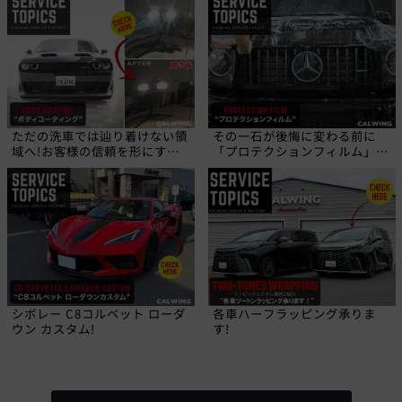
ただの洗車では辿り着けない領
その一石が後悔に変わる前に
域へ!お客様の信頼を形にす
「プロテクションフィルム」と
る、職人の技!
いう選択を!
シボレー C8コルベット ローダ
各車ハーフラッピング承りま
ウン カスタム!
す!