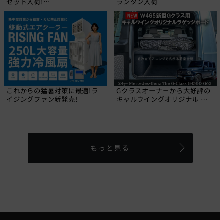
セット入荷!
ランタン入荷
【CALIFORNIA MUDSTAR】
これからの猛暑対策に最適!ラ
Gクラスオーナーから大好評の
イジングファン新発売!
キャルウイングオリジナル ラ
ゲッジボードに2024年にデビ
ューした新型W465 Gクラス専
用品が登場しました!
もっと見る