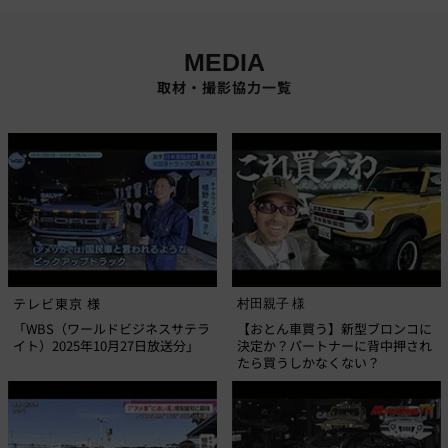
MEDIA
取材・撮影協力一覧
テレビ東京 様
村田親子 様
「WBS（ワールドビジネスサテラ
【おとん車買う】新型ブロンコに
イト）2025年10月27日放送分」
決定か？パートナーに背中押され
たら買うしかなくない？