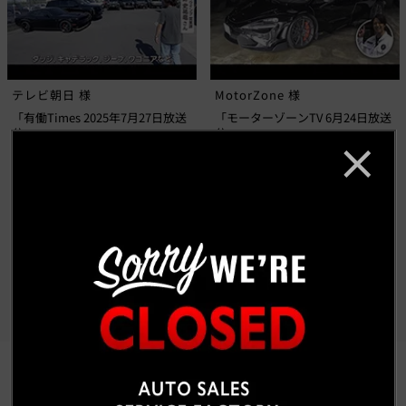
テレビ朝日 様
MotorZone 様
「有働Times 2025年7月27日放送
「モーターゾーンTV 6月24日放送
分」
分」
もっと見る
CUSTOM CAR GALLERY