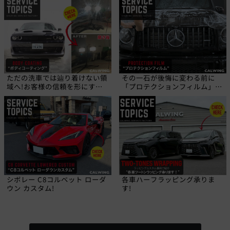
ただの洗車では辿り着けない領
その一石が後悔に変わる前に
域へ!お客様の信頼を形にす
「プロテクションフィルム」と
る、職人の技!
いう選択を!
シボレー C8コルベット ローダ
各車ハーフラッピング承りま
ウン カスタム!
す!