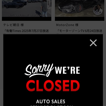
テレビ朝日 様
MotorZone 様
「有働Times 2025年7月27日放送
「モーターゾーンTV 6月24日放送
分」
分」
もっと見る
CUSTOM CAR GALLERY