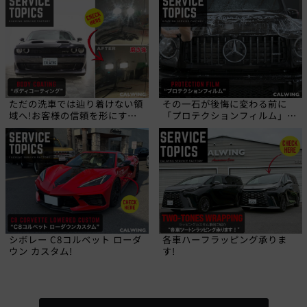
ただの洗車では辿り着けない領
その一石が後悔に変わる前に
域へ!お客様の信頼を形にす
「プロテクションフィルム」と
る、職人の技!
いう選択を!
シボレー C8コルベット ローダ
各車ハーフラッピング承りま
ウン カスタム!
す!