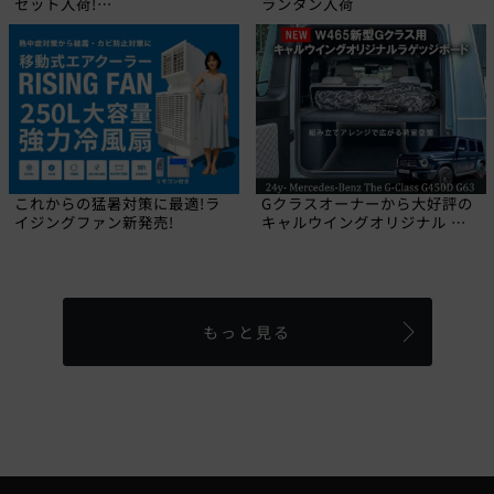
セット入荷!
ランタン入荷
【CALIFORNIA MUDSTAR】
これからの猛暑対策に最適!ラ
Gクラスオーナーから大好評の
イジングファン新発売!
キャルウイングオリジナル ラ
ゲッジボードに2024年にデビ
ューした新型W465 Gクラス専
用品が登場しました!
もっと見る