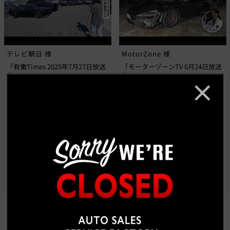
テレビ朝日 様
MotorZone 様
「有働Times 2025年7月27日放送
「モーターゾーンTV 6月24日放送
分」
分」
もっと見る
CUSTOM CAR GALLERY