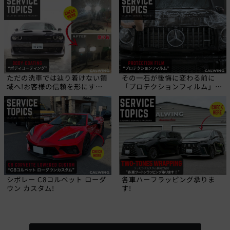
ただの洗車では辿り着けない領
その一石が後悔に変わる前に
域へ!お客様の信頼を形にす
「プロテクションフィルム」と
る、職人の技!
いう選択を!
シボレー C8コルベット ローダ
各車ハーフラッピング承りま
ウン カスタム!
す!