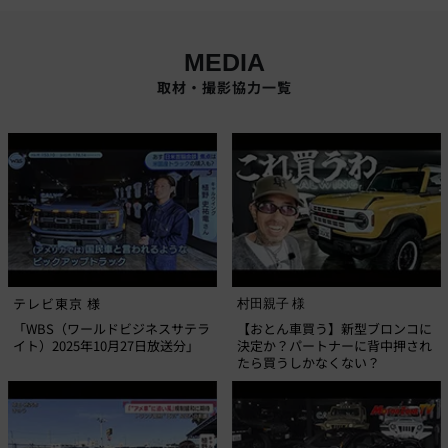
MEDIA
取材・撮影協力一覧
テレビ東京 様
村田親子 様
「WBS（ワールドビジネスサテラ
【おとん車買う】新型ブロンコに
イト）2025年10月27日放送分」
決定か？パートナーに背中押され
たら買うしかなくない？