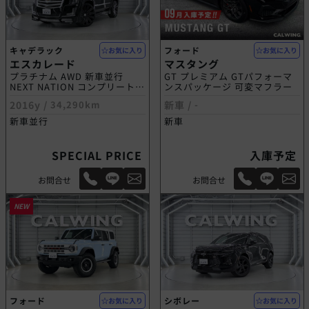
キャデラック
フォード
お気に入り
お気に入り
エスカレード
マスタング
プラチナム AWD 新車並行
GT プレミアム GTパフォーマ
NEXT NATION コンプリートモ
ンスパッケージ 可変マフラー
デル
2016y /
34,290km
新車 /
-
新車並行
新車
SPECIAL PRICE
入庫予定
お問合せ
お問合せ
NEW
フォード
シボレー
お気に入り
お気に入り