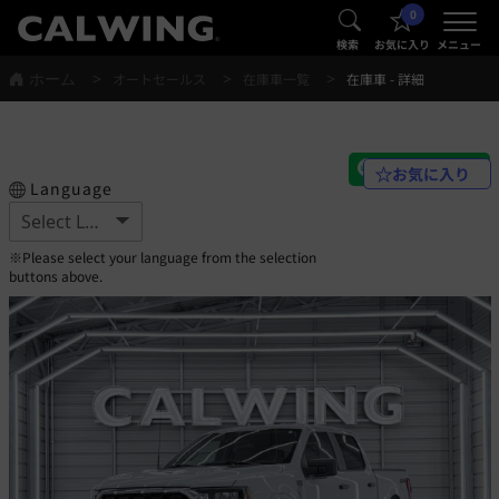
0
®
®
検索
お気に入り
メニュー
ホーム
オートセールス
在庫車一覧
在庫車 - 詳細
お気に入り
Language
※Please select your language from the selection
buttons above.