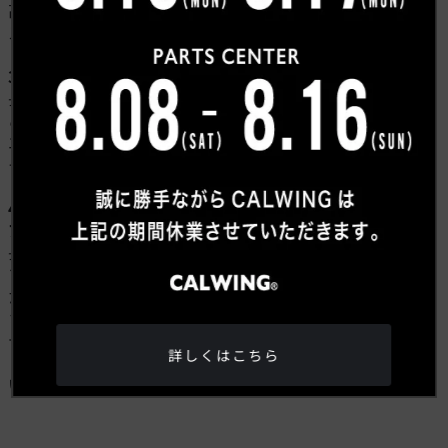
高強度スチールフレームやアルミボディ、専用設計のサ
スペンションにより、高い耐久性と走行性能を両立。
3.長年の歴史で積み重ねられた実績
長年のデータとフィードバックをもとに、世代を重ねる
ごとに進化し続けています。
エンジンを始動した瞬間に伝わる確かな安心感。それこ
そが、長く使い続けられるトラックである証です。
4.高強度スチールラダーフレーム&頑丈なミルスペック
アルミボディ
長強靭で合成に優れた高強度鋼のフレームを採用。
フレームは最先端のロールプレス工程を経て製造される
ため、軽量化も実現しています。
さらに、FORD全車種で唯一、ミルスペックのアルミボ
ディを採用。アルミボディによる軽量化でパワーウエイ
詳しくはこちら
トレシオを向上させており、最大牽引定格を引き上げて
います。