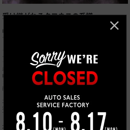
受け継がれるタフネスの系譜
Fシリーズの代名詞
「
Built Ford Tough
（ビルト・フォ
ード・タフ）」は、アメリカの自動車メーカー、フォー
ド（Ford）が1979年から使用している、自社製トラッ
クやSUVの耐久性、信頼性、力強さを象徴する公式スロ
ーガンです。
フォードは長年にわたり、“壊れないトラック”という基
準を築いてきました。
F-150をはじめとする各モデルは、市場に送り出される
までに過酷な環境下で徹底的なテストを繰り返し、その
耐久性と信頼性を証明しています。
1.過酷な環境での実証テスト
灼熱の砂漠地帯から極寒の路面環境まで、あらゆる条件
下で性能を検証。
2.使用目的に基づいたタフな設計思想