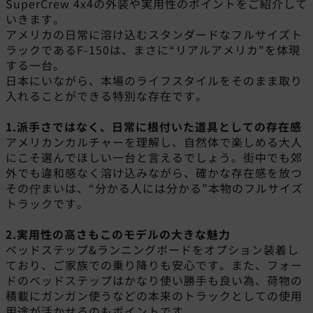
SuperCrew 4x4の外装や実用性のポイントをご紹介して
いきます。
アメリカの日常に溶け込むスタンダードなフルサイズト
ラックであるF-150は、まさに“リアルアメリカ”を体現
する一台。
日本にいながら、本場のライフスタイルをそのまま取り
入れることができる特別な存在です。
1.派手さではなく、日常に根付いた道具としての存在感
アメリカンカルチャーを理解し、自然体で楽しめる大人
にこそ選んでほしい一台と言えるでしょう。街中でも郊
外でも違和感なく溶け込みながら、確かな存在感を放つ
その佇まいは、“分かる人には分かる”本物のフルサイズ
トラックです。
2.実用性の高さもこのモデルの大きな魅力
ベッドステップ&ランニングボードをオプション装着し
ており、ご家族での乗り降りも安心です。また、フォー
ドのベッドステップはかなり使い勝手も良い為、荷物の
積載にガンガン使うなどの本来のトラックとしての使用
用途が活かせるのもポイントです。