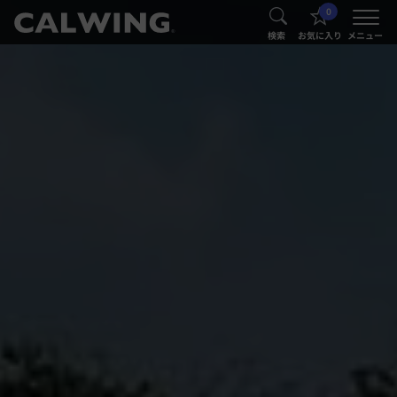
0
®
®
検索
お気に入り
メニュー