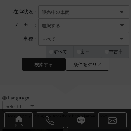
在庫状況：
メーカー：
車種：
すべて
新車
中古車
検索する
条件をクリア
Language
※Please select your language from the selection buttons above.
ホーム