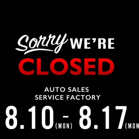
例) 3590027
※数字のみ（住所が自動入力さ
必須
例) 埼玉県所沢市
例) 松郷342-6
電話
必須
メール