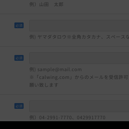
例）山田 太郎
必須
例) ヤマダタロウ
※全角カタカナ、スペース
必須
例) sample@mail.com
※「calwing.com」からのメールを受信
願い致します
必須
例）04-2991-7770、0429917770