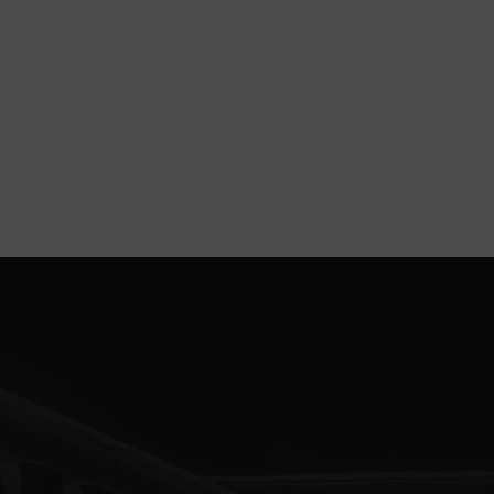
1,ユー
2,電話
3,商品
4,商品
5,商品
6,広告
上記の利
当社は、
者に個人
認められ
1,人の
得ること
2,国の
行するこ
該事務の