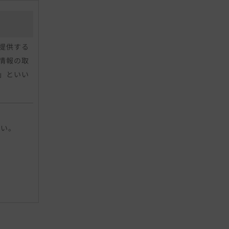
提供する
情報の取
」といい
人に関す
さい。
ールアド
、指紋、
特定の個
す。当社