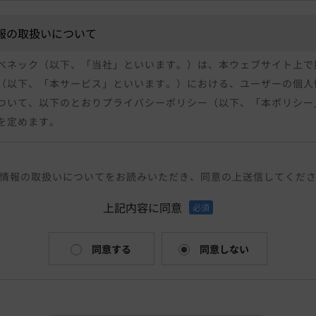
報の取扱いについて
べネック（以下、「当社」といいます。）は、本ウェブサイト上で
（以下、「本サービス」といいます。）における、ユーザーの個人
ついて、以下のとおりプライバシーポリシー（以下、「本ポリシー
を定めます。
個人情報
報」とは、個人情報保護法にいう「個人情報」を指すものとし、個
情報の取扱いについてをお読みいただき、同意の上送信してくだ
あって、当該情報に含まれる氏名、生年月日、住所、電話番号、メ
絡先その他の記述等により特定の個人を識別できる情報および容貌
上記内容に同意
必須
かるデータ、及び健康保険証の保険者番号などの当該情報単体から
できる情報（個人識別情報）を指します。
同意する
同意しない
個人情報を収集方法・利用する目的
お問合せをされた際にお客様の個人情報を収集することがございま
報を収集・利用する目的は、以下のとおりです。