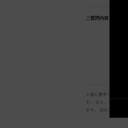
ご質問内容
※誠に勝手ではござい
す。 また、日曜日の
ます。 恐れ入ります