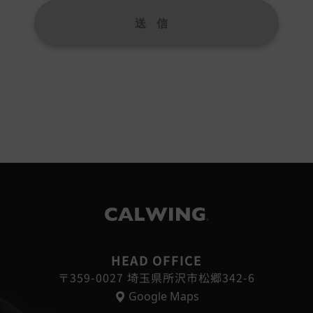
ザーからのお問合せに回答するため（本人確認を行うことを含む）
・FAX・電子メールなどによる商品・サービスに関する情報提供
・サービスに関わるご相談・お問合せなどの連絡及び対応業務
の修理・メンテナンスなどの連絡及び対応業務
・サービス改善及び企画のための統計資料作成
配信の最適化および効果測定のためのデータ活用
用目的に付随する目的
個人情報の第三者提供
次に掲げる場合を除いて、あらかじめユーザーの同意を得ることな
情報を提供することはありません。ただし、個人情報保護法その他
る場合を除きます。
生命、身体または財産の保護のために必要がある場合であって、本人
®
が困難であるとき
HEAD OFFICE
機関もしくは地方公共団体またはその委託を受けた者が法令の定める
〒359-0027 埼玉県所沢市松郷342-6
とに対して協力する必要がある場合であって本人の同意を得ること
Google Maps
遂行に支障を及ぼすおそれがあるとき