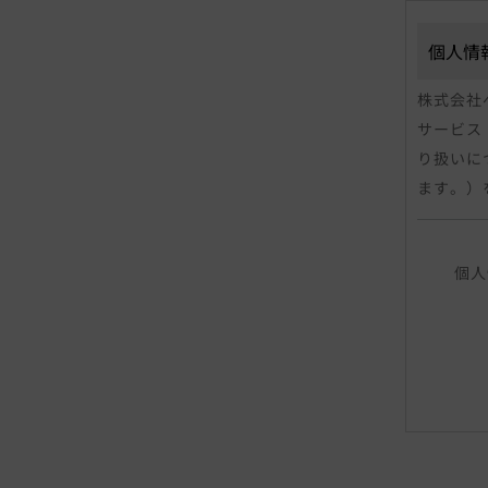
個人情
株式会社
サービス
り扱いに
ます。）
「個人情
個人
る情報で
レス、連
声紋にか
人を識別
当社は、
は個人情