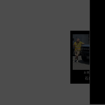
お笑いコンビ 
石田 たく