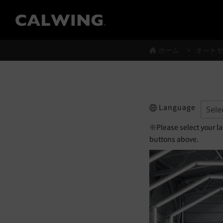
®
ホーム
オート
Language
※Please select your l
buttons above.