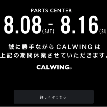
OUR CUSTOMERS
納車実績
カミナリ
自動車評論家
みさん
五味 やすたかさん
松井
詳しくはこちら
全国どこへでも納車させて頂きます