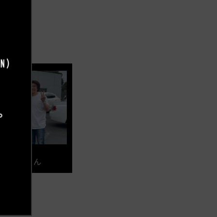
 稼頭央さん