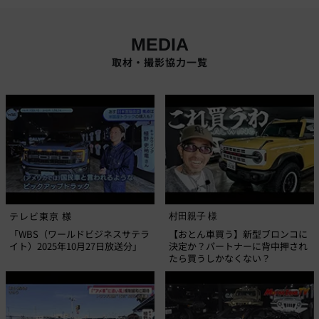
MEDIA
取材・撮影協力一覧
テレビ東京 様
村田親子 様
「WBS（ワールドビジネスサテラ
【おとん車買う】新型ブロンコに
イト）2025年10月27日放送分」
決定か？パートナーに背中押され
たら買うしかなくない？