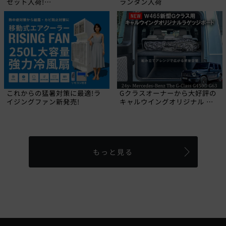
セット入荷!
ランタン入荷
【CALIFORNIA MUDSTAR】
これからの猛暑対策に最適!ラ
Gクラスオーナーから大好評の
イジングファン新発売!
キャルウイングオリジナル ラ
ゲッジボードに2024年にデビ
ューした新型W465 Gクラス専
用品が登場しました!
もっと見る