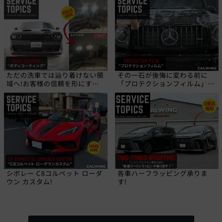
ただの洗車では辿り着けない領
その一石が後悔に変わる前に
域へ!お客様の信頼を形にす
「プロテクションフィルム」と
る、職人の技!
いう選択を!
シボレー C8コルベット ローダ
各車ハーフラッピング承りま
ウン カスタム!
す!