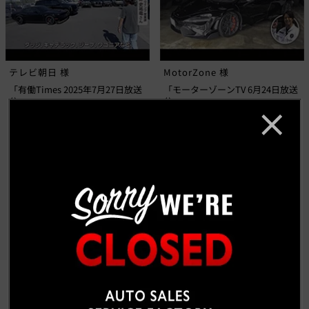
テレビ朝日 様
MotorZone 様
「有働Times 2025年7月27日放送
「モーターゾーンTV 6月24日放送
分」
分」
もっと見る
CUSTOM CAR GALLERY