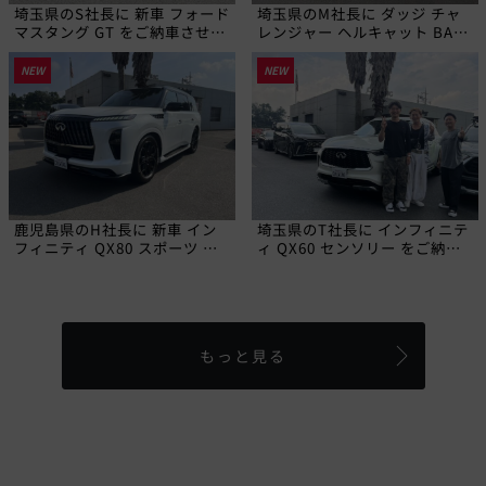
埼玉県のS社長に 新車 フォード
埼玉県のM社長に ダッジ チャ
マスタング GT をご納車させて
レンジャー ヘルキャット BAD
いただきました!
SPEED LAデモカー をご納車さ
せていただきました!
NEW
NEW
鹿児島県のH社長に 新車 イン
埼玉県のT社長に インフィニテ
フィニティ QX80 スポーツ を
ィ QX60 センソリー をご納車
ご納車させていただきました!
させていただきました!
もっと見る