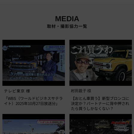
MEDIA
取材・撮影協力一覧
テレビ東京 様
村田親子 様
「WBS（ワールドビジネスサテラ
【おとん車買う】新型ブロンコに
イト）2025年10月27日放送分」
決定か？パートナーに背中押され
たら買うしかなくない？