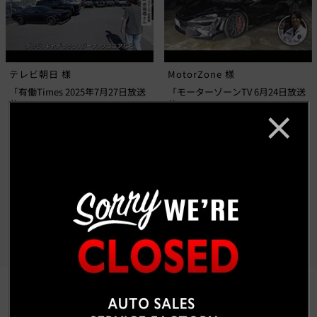
テレビ朝日 様
MotorZone 様
「有働Times 2025年7月27日放送
「モーターゾーンTV 6月24日放送
分」
分」
もっと見る
CUSTOM CAR GALLERY