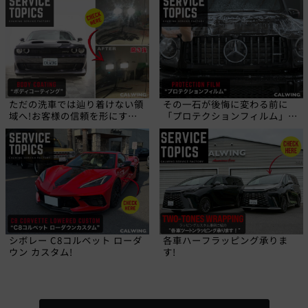
ただの洗車では辿り着けない領
その一石が後悔に変わる前に
域へ!お客様の信頼を形にす
「プロテクションフィルム」と
る、職人の技!
いう選択を!
シボレー C8コルベット ローダ
各車ハーフラッピング承りま
ウン カスタム!
す!