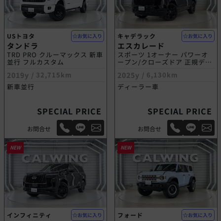
USトヨタ
キャデラック
お気に入り
お気に入り
タンドラ
エスカレード
TRD PRO クルーマックス 新車
スポーツ 1オーナー パワーオ
並行 フルカスタム
ープン/クローズドア 正規ディ
ーラー車
2019y /
32,715km
2025y /
6,130km
新車並行
ディーラー車
SPECIAL PRICE
SPECIAL PRICE
お問合せ
お問合せ
NEW
NEW
インフィニティ
フォード
お気に入り
お気に入り