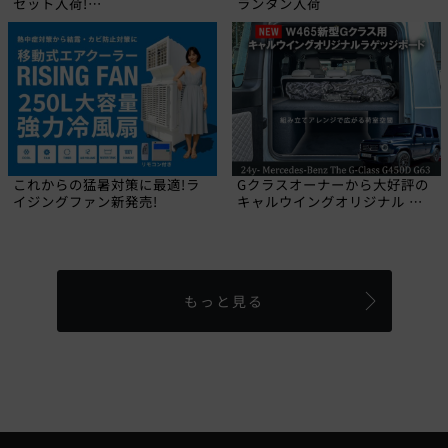
セット入荷!
ランタン入荷
【CALIFORNIA MUDSTAR】
これからの猛暑対策に最適!ラ
Gクラスオーナーから大好評の
イジングファン新発売!
キャルウイングオリジナル ラ
ゲッジボードに2024年にデビ
ューした新型W465 Gクラス専
用品が登場しました!
もっと見る