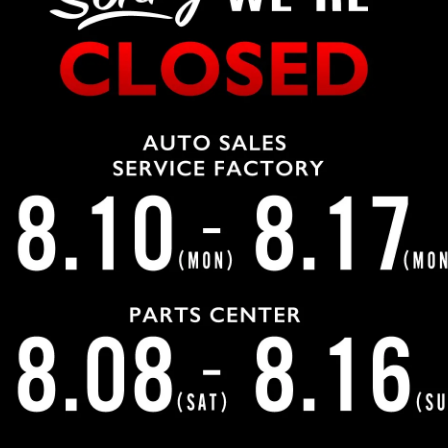
のストレート、シングルの取り付けを致しました。 マフラ
したマフラーの取り外しです。 特にマフラーは排気の熱を
所ですのでボルトを折らないように慎重に外していきます。
とんど無い状態の良い車両でしたので取り外しは問題なく完
に移ります。 車種専用設計ですので純正と同じ場所に組み
クリアランスの調整を細かく行います。 組み付けが完了し
認し作業完了です。 ギブソンマフラーはアメリカではもっ
リカサウンドを堪能できるアイテムです。