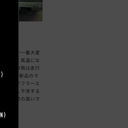
ーの交換で一番大変
直接受けて高温にな
 今回の車両は走行
了し次に新品のマ
付けをしマフラーエ
試運転をし干渉する
とも知名度の高いマ