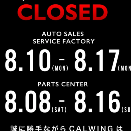
工致しました。 今回は特に痛みやすい運転席の座面の補修
部分ですので年数が経過していくと右の画像のようになって
る車両は特にアメ車では多いのではないかと思います。 綺
る方に朗報です! リペアで驚くほど綺麗になってしまいま
然お安く綺麗にできます。 少しの皮の切れやひび割れでし
悩みの方一度ご相談ください。
トピックス一覧へもどる