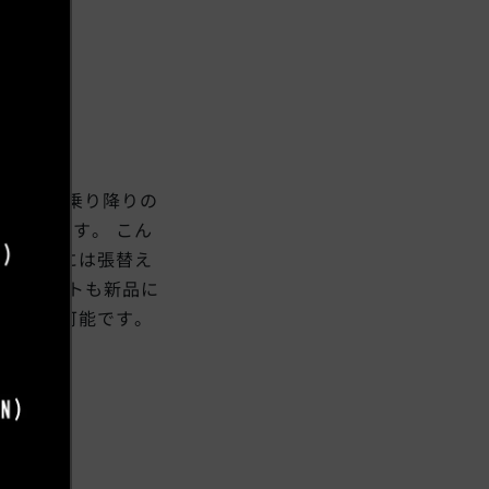
です。 乗り降りの
しまいます。 こん
麗にするには張替え
すしコストも新品に
たら補修可能です。