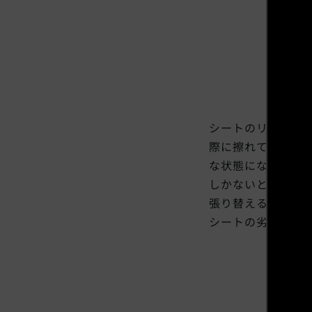
シートのリペアを施
際に擦れてしまう
な状態になってい
しかないと諦めてい
張り替えるより断
シートの劣化でお