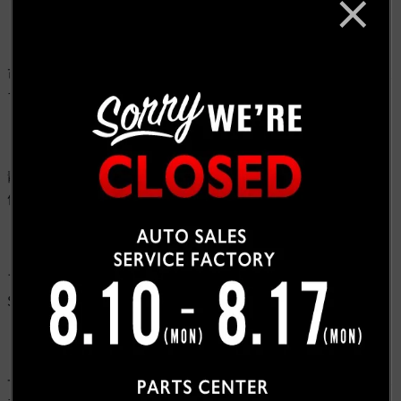
可変バルブを開ける事で、程良いマフラーサウンドに戻りま
す👍
静か🤫にしたい早朝☀️深夜⭐️のエンジンスタート時にとても
便利です😀
マフラーパイプは、温度変化やサビにも強いステンレス
SUS304を使用します🛠
一台分製作するには、多くのパイプを切断、溶接していきま