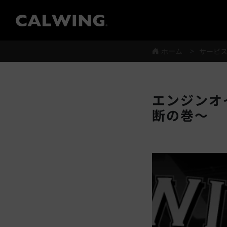
®
ホーム
サービ
エンジンオ
断の巻～