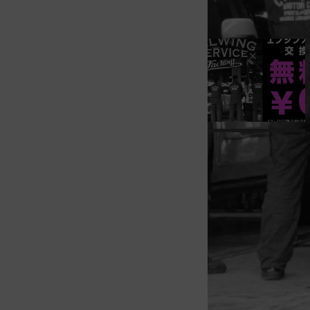
お疲れ様です！メ
６月、７月とエン
で交換するキャン
１２ケ月定期点検
定期点検はお店で
現在店頭のみでし