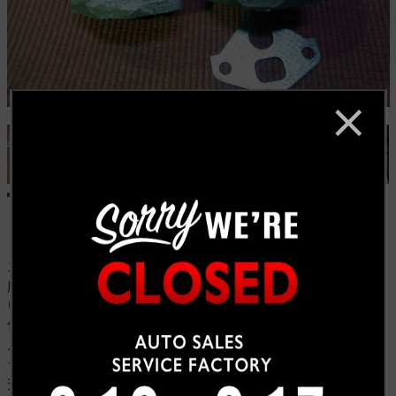
エンジンのチェックランプが点灯しエンジンが不調為入
庫いたしました。 アイドリングが安定せずに振動が大き
いという症状です。 まずGMのコンピューターテック2を
使用し診断 EGRバルブの不良と言う症状でした。EGRバ
ルブを交換しました。 点火系の部品も点検をしたところ
デスビ、プラグの状態が悪くなっていたので今回一緒に
交換をいたしました。 交換後、点火タイミングを合わせ