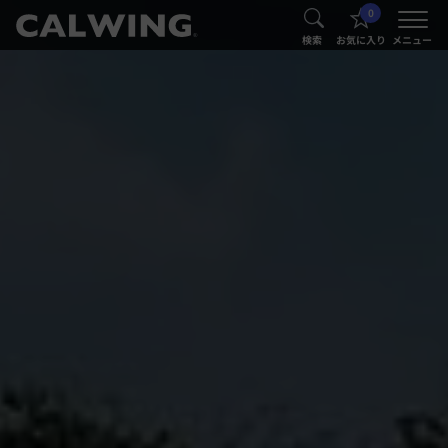
0
®
®
検索
お気に入り
メニュー