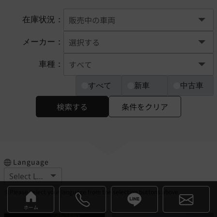
在庫状況：
メーカー：
車種：
すべて
新車
中古車
検索する
条件をクリア
Language
※Please select your language from the selection buttons above.
ホーム