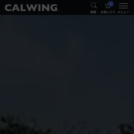
0
®
®
検索
お気に入り
メニュー