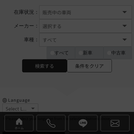
在庫状況：
メーカー：
車種：
すべて
新車
中古車
検索する
条件をクリア
Language
※Please select your language from the selection buttons above.
ホーム