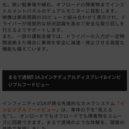
化。狭い駐車場や縁石、オフロードの障害物までインス
トルメントパネルのデュアルモニターに投影します。
映像は車両周囲の3Dビューと組み合わせて表示され、ド
ライバーが視覚的な状況認識を高めて安全な取り回しを
行えるようサポートします。
また、一部の運転支援では、ドライバーの入力が一定時
間途絶えた場合に車両を安全に減速・停止させる高度な
機能も備えています。
まるで透視⁉ 14.3インチデュアルディスプレイ&インビ
ジブルフードビュー
インフィニティUSAが誇る先進的なカメラシステム
「イ
ンビジブルフードビュー」
は、車体の下を“見える
化”し、オンロードでもオフロードでも障害物をスムー
ズに回避できます。まるで透視のような体験を、現実の
技術で実現しました。