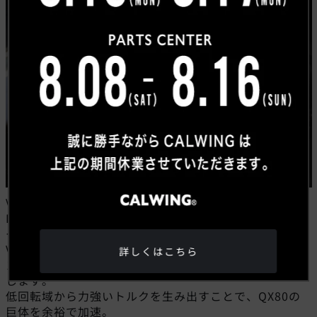
VR35DDTTは、日産が誇る高性能エンジンであり、GT-
Rに搭載されるVR38DETTと同じ系譜に属する「VRシリ
ーズ」のひとつ。
V型6気筒・60°バンクのコンパクトなレイアウトにツイ
詳しくはこちら
ンターボを組み合わせ、最大516lb-ftものトルクを発生
します。
低回転域から力強いトルクを生み出すことで、QX80の
巨体を余裕で加速。