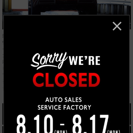
新型QX80は、存在感ある洗練されたデザイン、上質で
快適な室内空間、直感的に操作できる先進テクノロジ
ー、そして力強く滑らかなドライビング性能を兼ね備え
た、インフィニティのフラッグシップモデルです。
私たちキャルウイングでは、こうした確かな背景と品質
を持つ一台だからこそ、自信を持ってお客様へご提案し
ております。
※参照元：日産グローバルニュースルーム
450馬力のツインターボエンジン。大人のラグジュア
リースポーツSUV