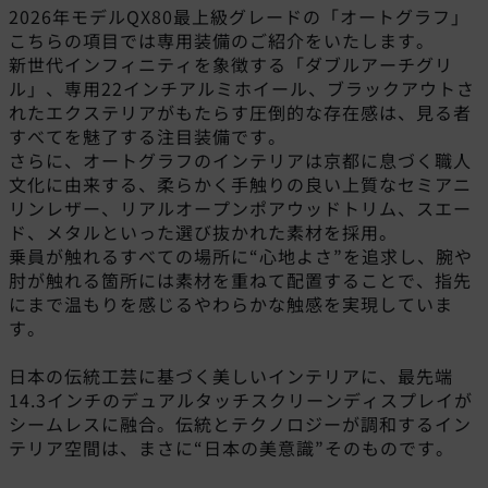
2026年モデルQX80最上級グレードの「オートグラフ」
こちらの項目では専用装備のご紹介をいたします。
新世代インフィニティを象徴する「ダブルアーチグリ
ル」、専用22インチアルミホイール、ブラックアウトさ
れたエクステリアがもたらす圧倒的な存在感は、見る者
すべてを魅了する注目装備です。
さらに、オートグラフのインテリアは京都に息づく職人
文化に由来する、柔らかく手触りの良い上質なセミアニ
リンレザー、リアルオープンポアウッドトリム、スエー
ド、メタルといった選び抜かれた素材を採用。
乗員が触れるすべての場所に“心地よさ”を追求し、腕や
肘が触れる箇所には素材を重ねて配置することで、指先
にまで温もりを感じるやわらかな触感を実現していま
す。
日本の伝統工芸に基づく美しいインテリアに、最先端
14.3インチのデュアルタッチスクリーンディスプレイが
シームレスに融合。伝統とテクノロジーが調和するイン
テリア空間は、まさに“日本の美意識”そのものです。