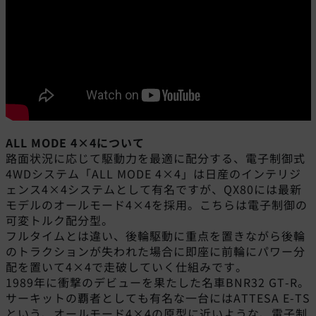
ALL MODE 4×4について
路面状況に応じて駆動力を最適に配分する、電子制御式
4WDシステム「ALL MODE 4×4」は日産のインテリジ
ェンス4×4システムとして有名ですが、QX80には最新
モデルのオールモード4×4を採用。こちらは電子制御の
可変トルク配分型。
フルタイムとは違い、後輪駆動に重点を置きながら後輪
のトラクションが失われた場合に即座に前輪にパワー分
配を置いて4×4で走破していく仕組みです。
1989年に衝撃のデビューを果たした名車BNR32 GT-R。
サーキットの覇者としても有名な一台にはATTESA E-TS
という、オールモード4×4の原型に近いような、電子制