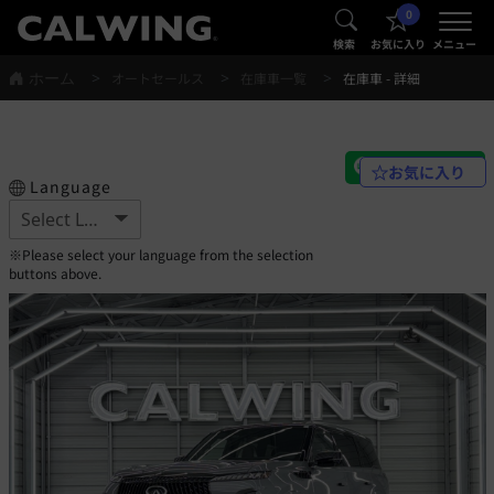
0
®
®
検索
お気に入り
メニュー
ホーム
オートセールス
在庫車一覧
在庫車 - 詳細
お気に入り
Language
※Please select your language from the selection
buttons above.