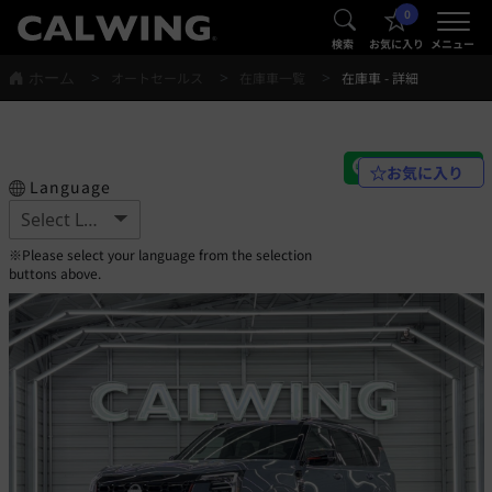
0
®
®
検索
お気に入り
メニュー
ホーム
オートセールス
在庫車一覧
在庫車 - 詳細
お気に入り
Language
※Please select your language from the selection
buttons above.