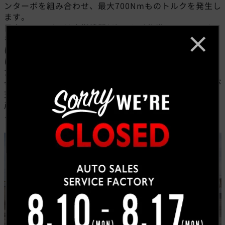
ンターボを組み合わせ、最大700Nmものトルクを発生し
ます。
日産のエンジンは内燃機関(ガソリン)仕様のICEエンジン
を「真っ白なキャンバスに一から図面を描き起こすこと
はもうやらない」とコメントしており、実はアルマーダ
に搭載しているVR35DDTTが、「図面を一から引き直し
た最後の“ピュアICE”がVR35だ」とも述べています。
今後はe-power(バッテリーメインでの走行でエンジンが
充電をサポートするという機構)が主力となる為、US日
産アルマーダのVR35DDTTは希少性が高いエンジンとな
ることは目に見えています。