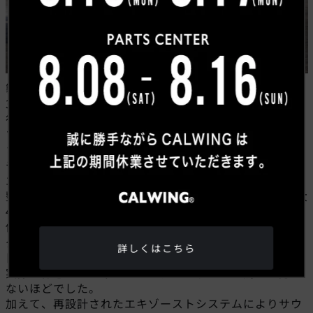
製造は「スカイライン史上最強の400R」に搭載される
3.6LV6ツインターボエンジンを製造する”いわき工場”で
行われており、まさに精密さと耐久性を兼ね備えたトッ
プレベルのエンジンと言えます。
さらにアルマーダ NISMOでは、このVR35DDTTに専用
チューニングを実施。
エンジン制御の最適化とバルブクリアランスの精密な調
整により、最高出力は標準モデルから35hp向上し、最大
460hp（ハイオク使用時）を発生します。
低回転域から力強いトルクを生み出すことで、アルマー
ダの巨体を余裕で加速！
詳しくはこちら
日産V6エンジンのDNAである、シャープなレスポンスを
実際に体感したキャルウイングスタッフも、驚きを隠せ
ないほどでした。
加えて、再設計されたエキゾーストシステムによりサウ