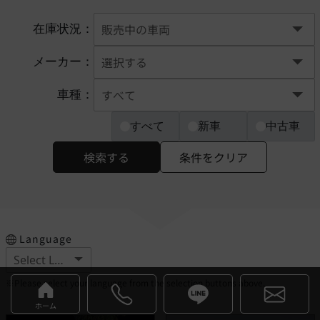
在庫状況：
メーカー：
車種：
すべて
新車
中古車
検索する
条件をクリア
Language
※Please select your language from the selection buttons above.
ホーム