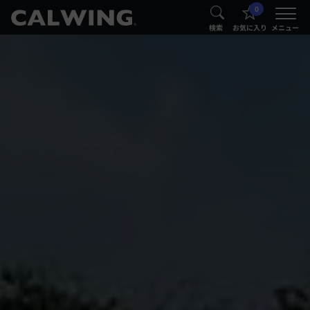
0
®
®
検索
お気に入り
メニュー