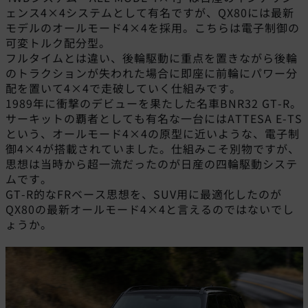
ェンス4×4システムとして有名ですが、QX80には最新
モデルのオールモード4×4を採用。こちらは電子制御の
可変トルク配分型。
フルタイムとは違い、後輪駆動に重点を置きながら後輪
のトラクションが失われた場合に即座に前輪にパワー分
配を置いて4×4で走破していく仕組みです。
1989年に衝撃のデビューを果たした名車BNR32 GT-R。
サーキットの覇者としても有名な一台にはATTESA E-TS
という、オールモード4×4の原型に近いような、電子制
御4×4が搭載されていました。仕組みこそ別物ですが、
思想は当時から超一流だったのが日産の四輪駆動システ
ムです。
GT-R的なFRベース思想を、SUV用に最適化したのが
QX80の最新オールモード4×4と言えるのではないでし
ょうか。