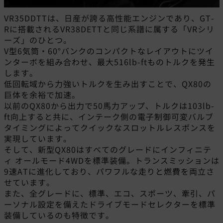
VR35DDTTは、日産が誇る高性能エンジンであり、GT-
Rに搭載されるVR38DETTと同じ系譜に属する「VRシリ
ーズ」のひとつ。
V型6気筒・60°バンクのコンパクトなレイアウトにツイ
ンターボを組み合わせ、最大516lb-ftものトルクを発生
します。
低回転域から力強いトルクを生み出すことで、QX80の
巨体を余裕で加速。
以前のQX80から出力で50馬力アップ、トルクは103lb-
ft向上すると共に、インテーク側の電子制御可変バルブ
タイミングによってクイックなスロットルレスポンスを
実現しています。
そして、新型QX80はすべてのグレードにインフィニテ
ィ オールモード4WDを標準装備。トランスミッションは
9速ATに進化しており、パワフルな走りと燃費を両立さ
せています。
また、全グレードに、標準、エコ、スポーツ、牽引、パ
ーソナル設定を備えたドライブモードセレクターを標準
装備しているのも特徴です。