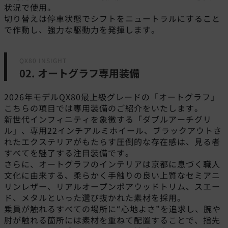
状況で使用。
切り替えは停車状態でシフトをニュートラルにすること
で作動し、強力な駆動力を発揮します。
QX80 INSIGHT
02. オートグラフ専用装備
2026年モデルQX80最上級グレードの「オートグラフ」
こちらの項目では専用装備のご紹介をいたします。
新世代インフィニティを象徴する「ダブルアーチグリ
ル」、専用22インチアルミホイール、ブラックアウトさ
れたエクステリアがもたらす圧倒的な存在感は、見る者
すべてを魅了する注目装備です。
さらに、オートグラフのインテリアは京都に息づく職人
文化に由来する、柔らかく手触りの良い上質なセミアニ
リンレザー、リアルオープンポアウッドトリム、スエー
ド、メタルといった選び抜かれた素材を採用。
乗員が触れるすべての場所に“心地よさ”を追求し、腕や
肘が触れる箇所には素材を重ねて配置することで、指先