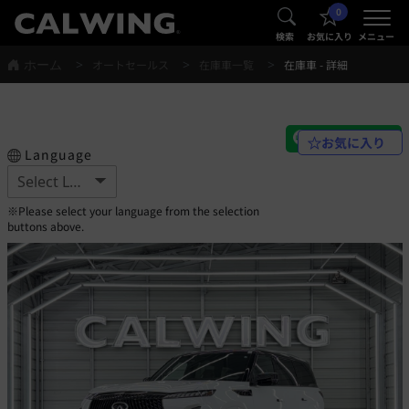
0
®
®
検索
お気に入り
メニュー
ホーム
オートセールス
在庫車一覧
在庫車 - 詳細
お気に入り
Language
※Please select your language from the selection
buttons above.