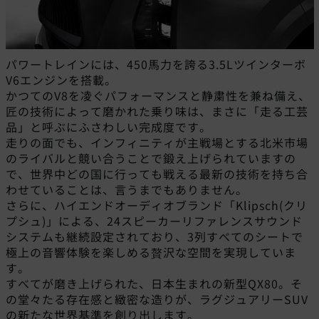
パワートレインには、450馬力を誇る3.5Lツインターボ
V6エンジンを搭載。
かつてのV8を凌ぐパフォーマンスと静粛性を兼ね備え、
匠の技術によって磨かれた乗り味は、まさに「走る工芸
品」と呼ぶにふさわしい完成度です。
走りの面でも、インフィニティが主戦場とする北米市場
のライバルと競い合うことで鍛え上げられていますの
で、世界中どの国に行っても戦える最新の技術を持ち合
わせていることは、言うまでもありません。
さらに、ハイエンドオーディオブランド「Klipsch(クリ
プシュ)」による、24スピーカーリファレンスサウンド
システムも継続設定されており、3列すべてのシートで
極上の音響体験を楽しめる贅沢な空間を実現していま
す。
すべてが磨き上げられた、日本生まれの新型QX80。そ
の堂々たる存在感と緻密な造りが、ラグジュアリーSUV
の新たな世界基準を創り出します。