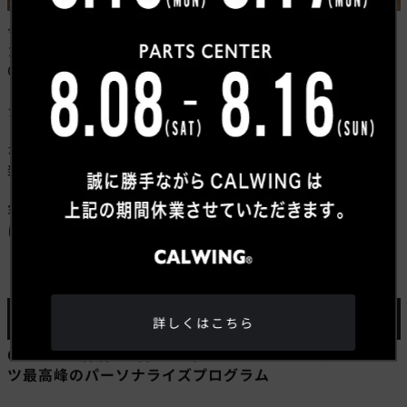
今回の車両は、登録済み未使用車、ディーラー車、メー
カー保証付きです。
Gクラスは人気が高く、希望に合う仕様をすぐに探すこ
とが難しいモデルです。その中で、MANUFAKTURイン
ジウムグレー、MANUFAKTURチタニウムグレー ナッパ
レザー、ナイトPKGまで備えた登録済み未使用車は、か
なり魅力的な条件と言えます。
新車に近いコンディションに加え、メーカー保証も付帯
しているため、安心してご検討いただけます。装備内
容、カラー、コンディションのバランスを見ても、非常
に完成度の高い一台です。
MANUFAKTURプログラムとは？
詳しくはこちら
G450Dを“特別な1台”へと仕立てる、メルセデス・ベン
ツ最高峰のパーソナライズプログラム