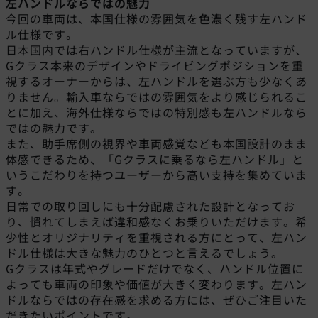
左ハンドルならではの魅力
今回の車両は、本国仕様の雰囲気を色濃く残す左ハンド
ル仕様です。
日本国内では右ハンドル仕様が主流となっていますが、
Gクラス本来のデザインやドライビングポジションを重
視するオーナーからは、左ハンドルを選ぶ方も少なくあ
りません。輸入車ならではの雰囲気をより感じられるこ
とに加え、海外仕様ならではの特別感も左ハンドルなら
ではの魅力です。
また、助手席側の視界や車両感覚なども本国設計のまま
体感できるため、「Gクラスに乗るなら左ハンドル」と
いうこだわりを持つユーザーから高い支持を集めていま
す。
日常での取り回しにも十分配慮された設計となってお
り、慣れてしまえば違和感なくお乗りいただけます。希
少性とオリジナリティを重視される方にとって、左ハン
ドル仕様は大きな魅力のひとつと言えるでしょう。
Gクラスは年式やグレードだけでなく、ハンドル位置に
よっても車両の印象や価値が大きく変わります。左ハン
ドルならではの存在感を求める方には、ぜひご注目いた
だきたいポイントです。