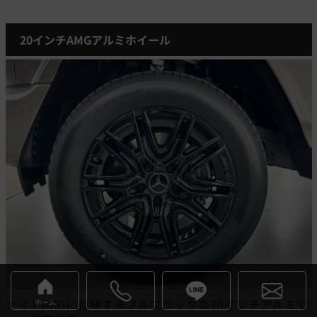
20インチAMGアルミホイール
ホーム
ナイトPKGに付随するフルブラックの20インチアルミで