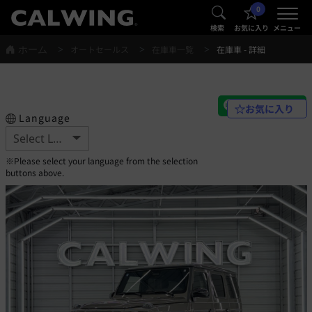
0
®
®
検索
お気に入り
メニュー
ホーム
オートセールス
在庫車一覧
在庫車 - 詳細
お気に入り
Language
※Please select your language from the selection
buttons above.