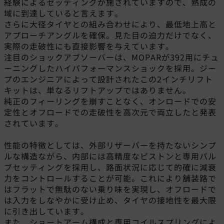
経験によるセッティングが施されていますので、熟成の
域に到達していると言えます。
さらに大径タイヤとの組み合わせにより、最低地上高と
アプローチアングルを確保。見た目の迫力だけでなく、
実際の走破性にも直接影響を与えています。
注目のショックアブソーバーは、MOPARが392用にチュ
ーニングしたハイパフォーマンスショックを採用。ジー
プのエンジニアによって設計されたこの2インチリフト
キットは、単なるリフトアップではありません。
純正のフィーリングを崩すことなく、オンロードでの安
定性とオフロードでの走破性を高次元で両立したと発表
されています。
性能の特徴としては、外部リザーバーを持たないシンプ
ルな構造ながら、内部には高精度なピストンと専用バル
ブセッティングを採用し、路面状況に応じて的確に減衰
力をコントロールすることが可能。これにより舗装路で
はフラットで無駄のない乗り味を実現し、オフロードで
は入力をしなやかに受け止め、タイヤの接地性を最大限
に引き出しています。
また、ショートアーム構成と専用コイルスプリングによ