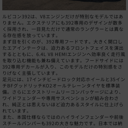
ルビコン392は、V8エンジンだけが特別なモデルではあ
りません。エクステリアにも392専用のデザインが数多
く採用され、一目見ただけで通常のラングラーとは異な
る存在感を放っています。
まず目を引くのが、392専用フードです。大きく開口し
たエアインテークは、迫力あるフロントフェイスを演出
するとともに、6.4L V8 HEMIエンジンへ効率良く走行風
を取り込む機能も兼ね備えています。フードサイドには
392専用デカールが入り、このモデルだけの特別感をさ
りげなく主張しています。
足元には、17インチビードロック対応ホイールと35イン
チBFグッドリッチKO2オールテレーンタイヤを標準装
備。さらにエクストリームリーコンパッケージにより、
ワイドフェンダーや専用サスペンションが組み合わさ
れ、純正とは思えないほど迫力あるスタイルに仕上げら
れています。
また、本国仕様ならではのハイラインフェンダーや前後
スチールバンパーも392の大きな魅力です。日本では納