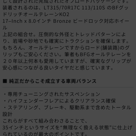
して設計された完成されたオフロードパッケージです。
装着されるのは、LT315/70R17C 113/110S のBFグッ
ドリッチオールテレーンKO2
17–Inch x 8.0インチ Bronze ビードロック対応ホイー
ル
上記の組合せ。圧倒的な外径とトレッドパターンによ
り、岩場や砂地でも確実にトラクションを確保します。
もちろん、オールテレーンですからロード(舗装路)のグ
リップもご安心ください。筆者もBFGオールテレーンを
２０年以上何本も愛用していますが、確実なグリップが
安心感につながる良いタイヤだと感じています。
■ 純正だからこそ成立する車両バラン
ス
・専用チューニングされたサスペンション
・ハイフェンダーフレアによるクリアランス確保
・ステアリング、ブレーキ、駆動系まで含めたトータル
設計
これらがすべて組み合わさることで、
35インチというサイズを“無理なく扱える状態”に仕上げ
られているのが最大のポイントです。